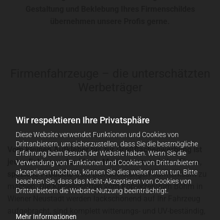
Gestaltung und Beklebung Ihres Firmenschildes
übernehmen unsere Profis gerne.
Firmenfahrzeuge – die unterschätzten
Werbeträger
Wir respektieren Ihre Privatsphäre
Diese Website verwendet Funktionen und Cookies von
Drittanbietern, um sicherzustellen, dass Sie die bestmögliche
Vom kleinen Aufkleber bis zur Großflächenwerbung ist
Erfahrung beim Besuch der Website haben. Wenn Sie die
jedes Fahrzeug das ideale Medium, um auf eine Firma,
Verwendung von Funktionen und Cookies von Drittanbietern
akzeptieren möchten, können Sie dies weiter unten tun. Bitte
spezielle Produkte
oder Dienstleistungen aufmerksam zu
beachten Sie, dass das Nicht-Akzeptieren von Cookies von
machen. Die Klebeschriften vom Kopierzentrum Böhm in
Drittanbietern die Website-Nutzung beeinträchtigt.
Wiener Neustadt werden lackschonend auf Ihr Fahrzeug
aufgebracht, sind komplett witterungs- und UV-beständig,
Mehr Informationen