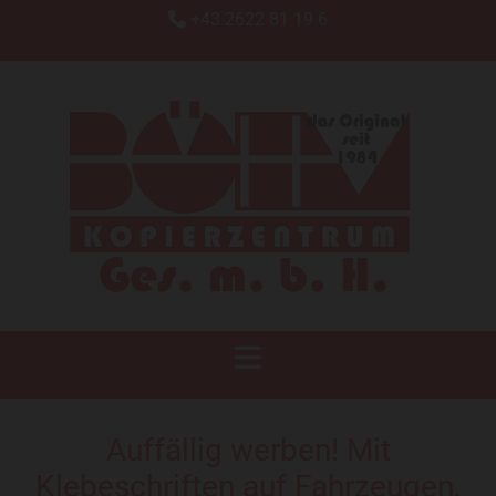
+43 2622 81 19 6

KOPIERZENTRUM BÖHM GES.M.B.H
Auffällig werben! Mit
Klebeschriften auf Fahrzeugen,