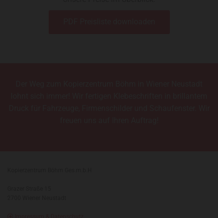
PDF Preisliste downloaden
Der Weg zum Kopierzentrum Böhm in Wiener Neustadt
lohnt sich immer! Wir fertigen Klebeschriften in brillantem
Druck für Fahrzeuge, Firmenschilder und Schaufenster. Wir
freuen uns auf Ihren Auftrag!
Kopierzentrum Böhm Ges.m.b.H
Grazer Straße 15
2700 Wiener Neustadt

Impressum & Datenschutz