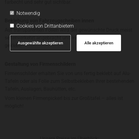
farbecht und sehr gut sichtbar.
Notwendig
Beklebung von Fahrzeugscheiben innen
Cookies von Drittanbietern
Auf transparenten Folien wird der gewünschte Druck meist
seitenverkehrt angebracht und innen auf die Fenster
Ausgewählte akzeptieren
Alle akzeptieren
geklebt.
Gestaltung von Firmenschildern
Firmenschilder erhalten Sie von uns fertig beklebt auf Alu-
Tafeln oder als Folie zum Selbstbekleben Ihrer bestehenden
Tafeln, Auslagen, Bauhütten, etc.
Vom kleinen Firmenpickerl bis zur Großtafel – alles ist
möglich!
Unsere Preise im Überblick: